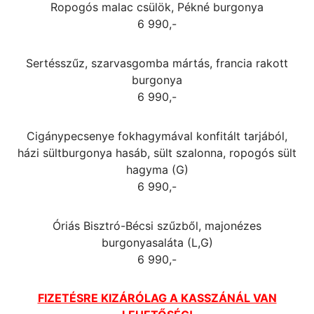
Ropogós malac csülök, Pékné burgonya
6 990,-
Sertésszűz, szarvasgomba mártás, francia rakott
burgonya
6 990,-
Cigánypecsenye fokhagymával konfitált tarjából,
házi sültburgonya hasáb, sült szalonna, ropogós sült
hagyma (G)
6 990,-
Óriás Bisztró-Bécsi szűzből, majonézes
burgonyasaláta (L,G)
6 990,-
FIZETÉSRE KIZÁRÓLAG A KASSZÁNÁL VAN