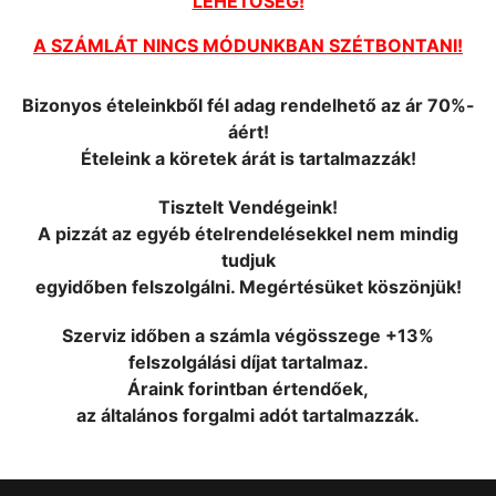
LEHETŐSÉG!
A SZÁMLÁT NINCS MÓDUNKBAN SZÉTBONTANI!
Bizonyos ételeinkből fél adag rendelhető az ár 70%-
áért!
Ételeink a köretek árát is tartalmazzák!
Tisztelt Vendégeink!
A pizzát az egyéb ételrendelésekkel nem mindig
tudjuk
egyidőben felszolgálni. Megértésüket köszönjük!
Szerviz időben a számla végösszege +13%
felszolgálási díjat tartalmaz.
Áraink forintban értendőek,
az általános forgalmi adót tartalmazzák.